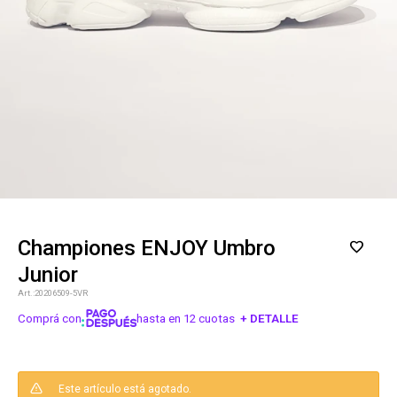
Championes ENJOY Umbro
Junior
20206509-5VR
Comprá con
hasta en 12 cuotas
+ DETALLE
¡ME INTERESA!
Este artículo está agotado.