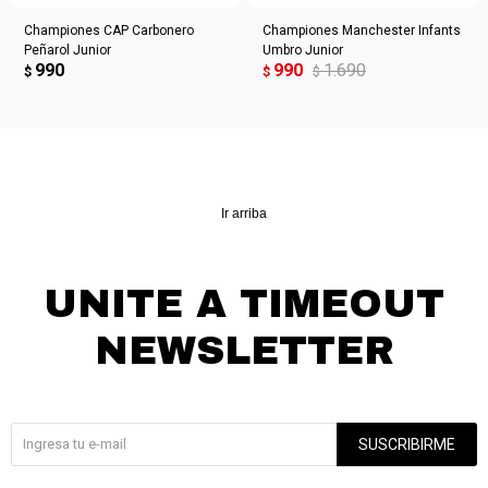
Championes CAP Carbonero
Championes Manchester Infants
Peñarol Junior
Umbro Junior
990
990
1.690
$
$
$
Ir arriba
UNITE A TIMEOUT
NEWSLETTER
¡Suscribite y recibí todas nuestras novedades!
SUSCRIBIRME