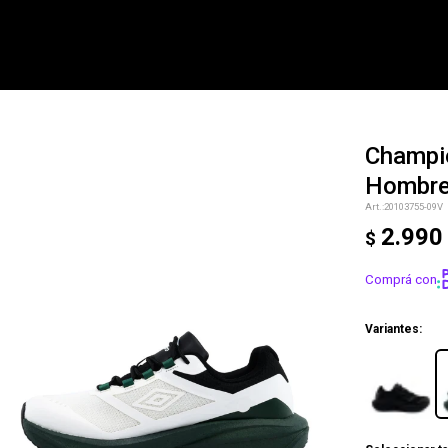
Champi
Hombr
NOTIFICARME
20103755-09V
2.990
$
Comprá con
Variantes: