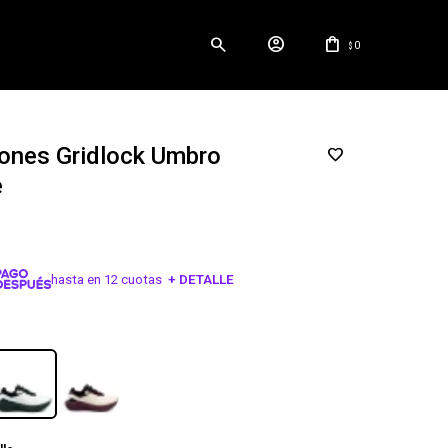
0
$
ones Gridlock Umbro
e
hasta en 12 cuotas
+ DETALLE
¡ME INTERESA!