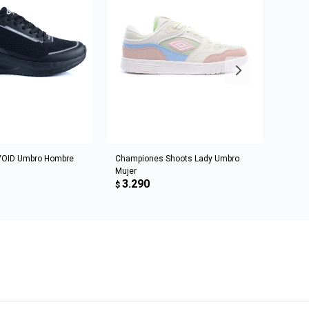
R AL CARRITO
AGREGAR AL CARRITO
VOID Umbro Hombre
Championes Shoots Lady Umbro
Champ
Mujer
Homb
3.290
3.6
$
$