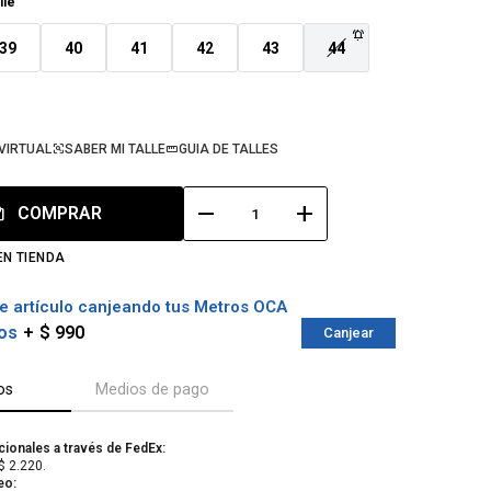
lle
39
40
41
42
43
44
VIRTUAL
SABER MI TALLE
GUIA DE TALLES
remove
add
COMPRAR
EN TIENDA
e artículo canjeando tus Metros OCA
os
$ 990
Canjear
os
Medios de pago
cionales a través de FedEx:
$ 2.220.
eo: