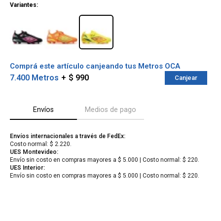
Variantes:
Comprá este artículo canjeando tus Metros OCA
7.400 Metros
$ 990
Canjear
Envíos
Medios de pago
Envíos internacionales a través de FedEx:
Costo normal: $ 2.220.
¡Sumate a la forma más ágil de
UES Montevideo:
comprar!
Envío sin costo en compras mayores a $ 5.000 | Costo normal: $ 220.
Comprá en 3 cuotas sin recargo o hasta en
UES Interior:
12 cuotas * ¡Solo con tu cédula!
Envío sin costo en compras mayores a $ 5.000 | Costo normal: $ 220.
* sujeto aprobación crediticia.
Verifica si estás calificado para comprar
Comprá ahora y Pagá
con Pago Después:
Después, hasta en 12
Estás calificado para comprar usando Pago
Cédula de identidad
cuotas y sin tocar tu
Después.