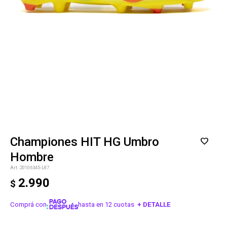
Championes HIT HG Umbro
Hombre
20106345-L87
2.990
$
Comprá con
hasta en 12 cuotas
+ DETALLE
¡ME INTERESA!