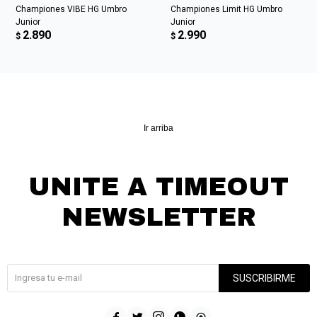
Championes VIBE HG Umbro
Championes Limit HG Umbro
Junior
Junior
2.890
2.990
$
$
Ir arriba
UNITE A TIMEOUT
NEWSLETTER
¡Suscribite y recibí todas nuestras novedades!
SUSCRIBIRME




