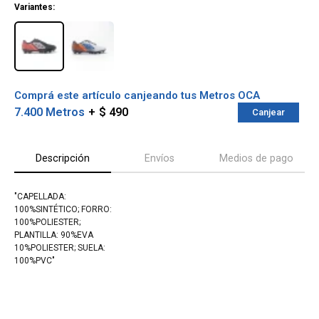
Variantes:
Comprá este artículo canjeando tus Metros OCA
7.400 Metros
$ 490
Canjear
Descripción
Envíos
Medios de pago
"CAPELLADA:
100%SINTÉTICO; FORRO:
¡Sumate a la forma más ágil de
100%POLIESTER;
comprar!
PLANTILLA: 90%EVA
Comprá en 3 cuotas sin recargo o hasta en
10%POLIESTER; SUELA:
12 cuotas * ¡Solo con tu cédula!
100%PVC"
* sujeto aprobación crediticia.
Verifica si estás calificado para comprar
Comprá ahora y Pagá
con Pago Después:
Después, hasta en 12
Estás calificado para comprar usando Pago
Cédula de identidad
cuotas y sin tocar tu
Después.