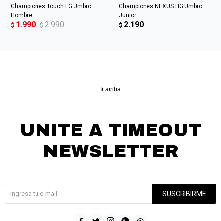
Championes Touch FG Umbro
Championes NEXUS HG Umbro
Hombre
Junior
1.990
2.990
2.190
$
$
$
Ir arriba
UNITE A TIMEOUT
NEWSLETTER
¡Suscribite y recibí todas nuestras novedades!
SUSCRIBIRME




