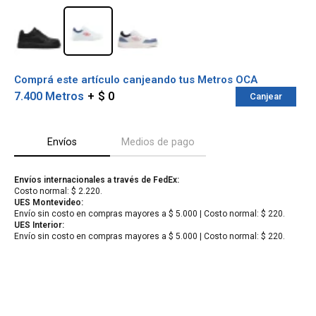
Comprá este artículo canjeando tus Metros OCA
7.400 Metros
$ 0
Canjear
Envíos
Medios de pago
Envíos internacionales a través de FedEx:
Costo normal: $ 2.220.
¡Sumate a la forma más ágil de
UES Montevideo:
Envío sin costo en compras mayores a $ 5.000 | Costo normal: $ 220.
comprar!
UES Interior:
Comprá en 3 cuotas sin recargo o hasta en
Envío sin costo en compras mayores a $ 5.000 | Costo normal: $ 220.
12 cuotas * ¡Solo con tu cédula!
* sujeto aprobación crediticia.
Verifica si estás calificado para comprar
Comprá ahora y Pagá
con Pago Después:
Después, hasta en 12
Estás calificado para comprar usando Pago
Cédula de identidad
cuotas y sin tocar tu
Después.
Ups!