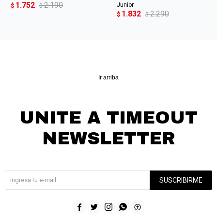
1.752
2.190
Junior
$
$
1.832
2.290
$
$
Ir arriba
UNITE A TIMEOUT
NEWSLETTER
¡Suscribite y recibí todas nuestras novedades!
SUSCRIBIRME




