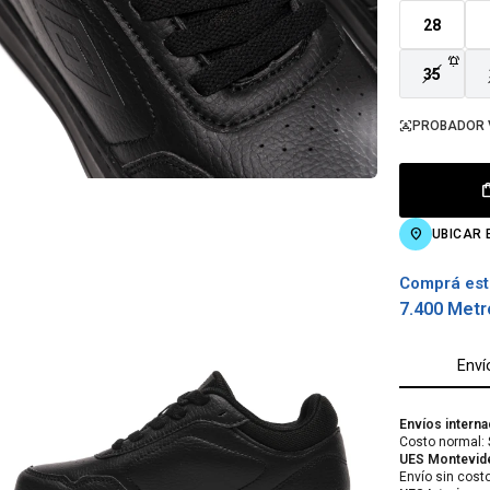
28
35
PROBADOR 
UBICAR 
Comprá est
7.400 Metr
Enví
Envíos interna
Costo normal: 
UES Montevid
Envío sin cost