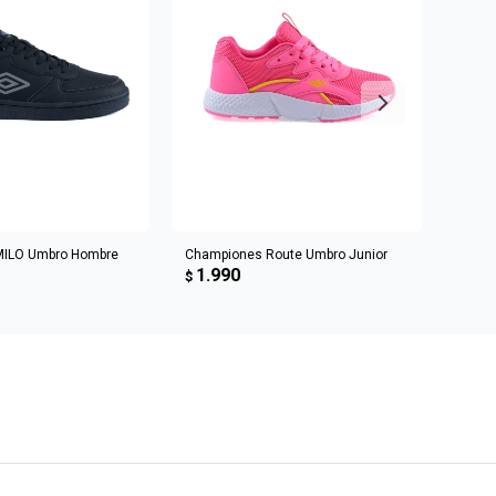
R AL CARRITO
AGREGAR AL CARRITO
MILO Umbro Hombre
Championes Route Umbro Junior
Champ
1.990
1.9
$
$