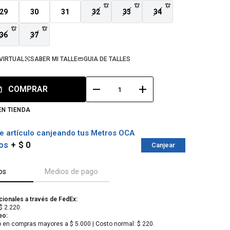
29
30
31
32
33
34
36
37
VIRTUAL
SABER MI TALLE
GUIA DE TALLES
remove
add
COMPRAR
EN TIENDA
e artículo canjeando tus Metros OCA
os
$ 0
Canjear
os
Medios de pago
cionales a través de FedEx:
$ 2.220.
eo:
o en compras mayores a $ 5.000 | Costo normal: $ 220.