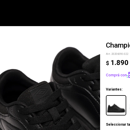
Champi
NOTIFICARME
20206090-022
1.890
$
Comprá con
Variantes:
Seleccionar ta