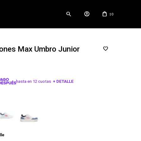
0
$
ones Max Umbro Junior
hasta en 12 cuotas
+ DETALLE
¡ME INTERESA!
lle