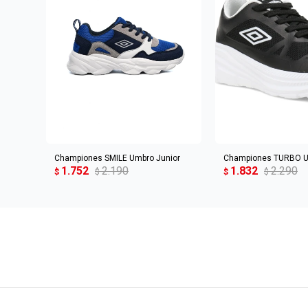
AGREGAR AL CARRITO
AGREGAR AL 
Championes SMILE Umbro Junior
Championes TURBO U
1.752
2.190
1.832
2.290
$
$
$
$