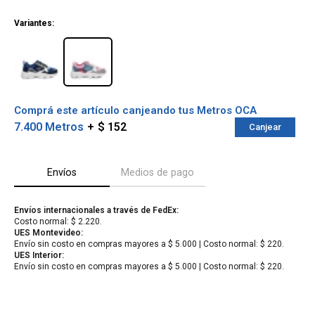
¡ME INTERESA!
Variantes:
Comprá este artículo canjeando tus Metros OCA
7.400 Metros
$ 152
Canjear
Envíos
Medios de pago
Envíos internacionales a través de FedEx:
¡Sumate a la forma más ágil de
Costo normal: $ 2.220.
comprar!
UES Montevideo:
Comprá en 3 cuotas sin recargo o hasta en
Envío sin costo en compras mayores a $ 5.000 | Costo normal: $ 220.
UES Interior:
12 cuotas * ¡Solo con tu cédula!
Envío sin costo en compras mayores a $ 5.000 | Costo normal: $ 220.
* sujeto aprobación crediticia.
Verifica si estás calificado para comprar
Comprá ahora y Pagá
con Pago Después:
Después, hasta en 12
Estás calificado para comprar usando Pago
Cédula de identidad