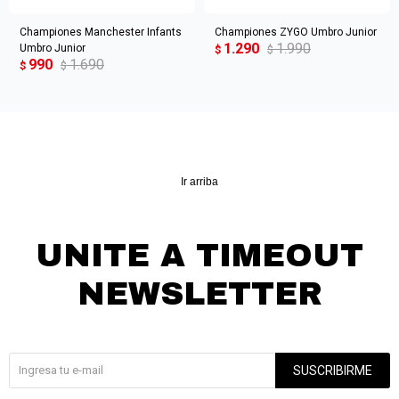
Championes Manchester Infants
Championes ZYGO Umbro Junior
1.290
1.990
Umbro Junior
$
$
990
1.690
$
$
Ir arriba
UNITE A TIMEOUT
NEWSLETTER
¡Suscribite y recibí todas nuestras novedades!
SUSCRIBIRME