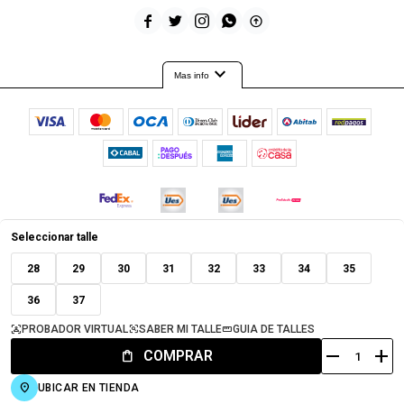





expand_more
Mas info
Seleccionar talle
© Copyright 2026 / Timeout
28
29
30
31
32
33
34
35
36
37
PROBADOR VIRTUAL
SABER MI TALLE
GUIA DE TALLES
remove
add
COMPRAR
Fenicio
UBICAR EN TIENDA