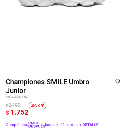
Championes SMILE Umbro
Junior
20206508-R57
2.190
$
20
1.752
$
Comprá con
hasta en 12 cuotas
+ DETALLE