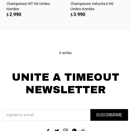
Championes HIT HG Umbro
Championes Velocita II HG
Hombre
Umbro Hombre
2.990
3.990
$
$
Ir arriba
UNITE A TIMEOUT
NEWSLETTER
¡Suscribite y recibí todas nuestras novedades!
SUSCRIBIRME




