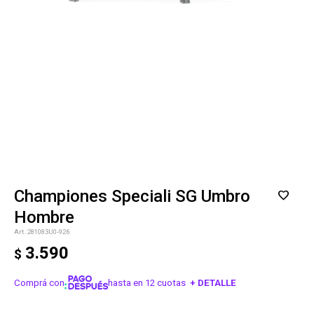
Championes Speciali SG Umbro
Hombre
281083U0-926
3.590
$
Comprá con
hasta en 12 cuotas
+ DETALLE
¡ME INTERESA!