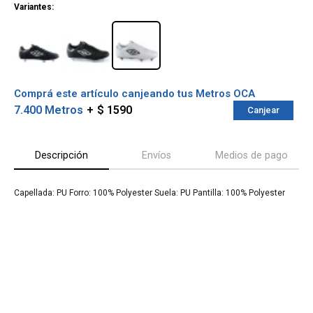
Variantes:
Comprá este artículo canjeando tus Metros OCA
7.400 Metros
$ 1590
Canjear
Descripción
Envíos
Medios de pago
Capellada: PU Forro: 100% Polyester Suela: PU Pantilla: 100% Polyester
¡Sumate a la forma más ágil de
comprar!
Comprá en 3 cuotas sin recargo o hasta en
12 cuotas * ¡Solo con tu cédula!
* sujeto aprobación crediticia.
Verifica si estás calificado para comprar
Comprá ahora y Pagá
con Pago Después:
Después, hasta en 12
Estás calificado para comprar usando Pago
Cédula de identidad
cuotas y sin tocar tu
Después.