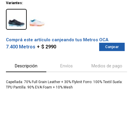
Variantes:
Comprá este artículo canjeando tus Metros OCA
7.400 Metros
$ 2990
Canjear
Descripción
Envíos
Medios de pago
Capellada: 70% Full Grain Leather + 30% Flyknit Forro: 100% Textil Suela:
TPU Pantilla: 90% EVA Foam + 10% Mesh
¡Sumate a la forma más ágil de
comprar!
Comprá en 3 cuotas sin recargo o hasta en
12 cuotas * ¡Solo con tu cédula!
* sujeto aprobación crediticia.
Verifica si estás calificado para comprar
Comprá ahora y Pagá
con Pago Después:
Después, hasta en 12
Estás calificado para comprar usando Pago
Cédula de identidad
cuotas y sin tocar tu
Después.