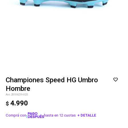
Championes Speed HG Umbro
Hombre
20106219-02S
4.990
$
Comprá con
hasta en 12 cuotas
+ DETALLE
¡ME INTERESA!