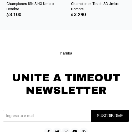
Championes IGNIS HG Umbro
Championes Touch SG Umbro
Hombre
Hombre
3.100
3.290
$
$
Ir arriba
UNITE A TIMEOUT
NEWSLETTER
¡Suscribite y recibí todas nuestras novedades!
SUSCRIBIRME




