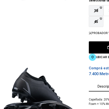
Seleccionar ta
38
45
PROBADOR 
UBICAR 
Comprá est
7.400 Metr
Descri
Capellada: 20%
Foam + 10% M