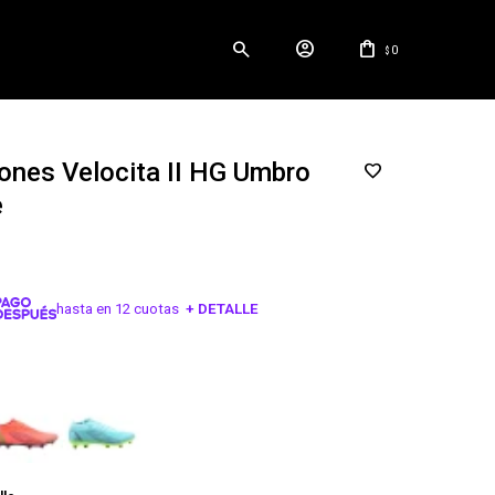
0
$
nes Velocita II HG Umbro
e
hasta en 12 cuotas
+ DETALLE
¡ME INTERESA!