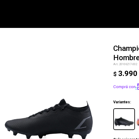
Champio
Hombr
NOTIFICARME
20106217-002
3.990
$
Comprá con
Variantes: