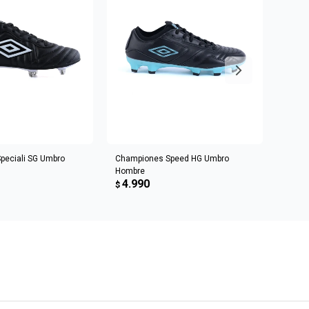
R AL CARRITO
AGREGAR AL CARRITO
peciali SG Umbro
Championes Speed HG Umbro
Champ
Hombre
Umbr
4.990
5.2
$
$