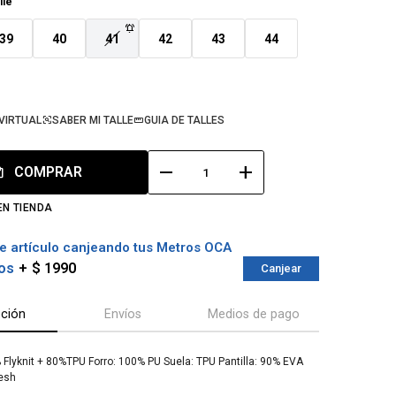
lle
39
40
41
42
43
44
VIRTUAL
SABER MI TALLE
GUIA DE TALLES
remove
add
COMPRAR
EN TIENDA
e artículo canjeando tus Metros OCA
os
$ 1990
Canjear
pción
Envíos
Medios de pago
 Flyknit + 80%TPU Forro: 100% PU Suela: TPU Pantilla: 90% EVA
esh