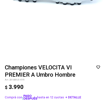
Championes VELOCITA VI
PREMIER A Umbro Hombre
281688U0-KYR
3.990
$
Comprá con
hasta en 12 cuotas
+ DETALLE
¡ME INTERESA!