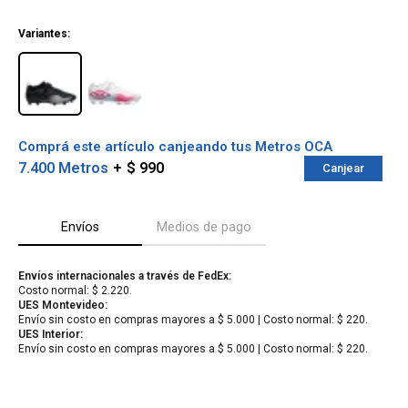
¡ME INTERESA!
Variantes:
Comprá este artículo canjeando tus Metros OCA
7.400 Metros
$ 990
Canjear
Envíos
Medios de pago
Envíos internacionales a través de FedEx:
Costo normal: $ 2.220.
¡Sumate a la forma más ágil de
UES Montevideo:
comprar!
Envío sin costo en compras mayores a $ 5.000 | Costo normal: $ 220.
Comprá en 3 cuotas sin recargo o hasta en
UES Interior:
12 cuotas * ¡Solo con tu cédula!
Envío sin costo en compras mayores a $ 5.000 | Costo normal: $ 220.
* sujeto aprobación crediticia.
Verifica si estás calificado para comprar
Comprá ahora y Pagá
con Pago Después:
Después, hasta en 12
Estás calificado para comprar usando Pago