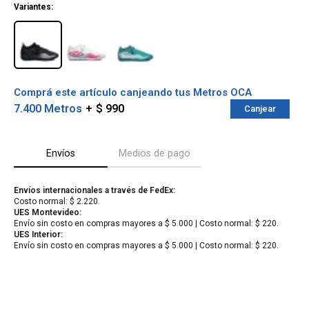
Variantes:
Comprá este artículo canjeando tus Metros OCA
7.400 Metros
$ 990
Canjear
Envíos
Medios de pago
Envíos internacionales a través de FedEx:
Costo normal: $ 2.220.
¡Sumate a la forma más ágil de
UES Montevideo:
comprar!
Envío sin costo en compras mayores a $ 5.000 | Costo normal: $ 220.
Comprá en 3 cuotas sin recargo o hasta en
UES Interior:
12 cuotas * ¡Solo con tu cédula!
Envío sin costo en compras mayores a $ 5.000 | Costo normal: $ 220.
* sujeto aprobación crediticia.
Verifica si estás calificado para comprar
Comprá ahora y Pagá
con Pago Después:
Después, hasta en 12
Estás calificado para comprar usando Pago
Cédula de identidad
cuotas y sin tocar tu
Después.