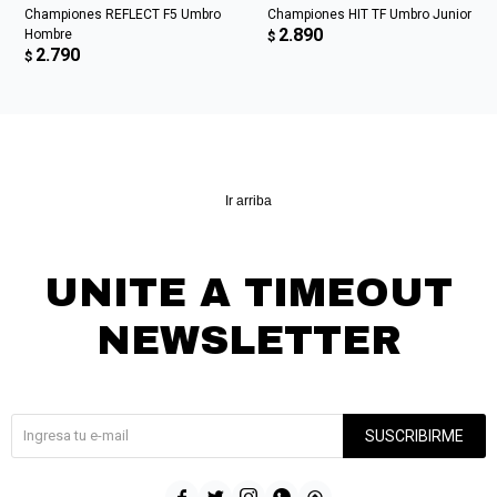
Championes REFLECT F5 Umbro
Championes HIT TF Umbro Junior
2.890
Hombre
$
2.790
$
Ir arriba
UNITE A TIMEOUT
NEWSLETTER
¡Suscribite y recibí todas nuestras novedades!
SUSCRIBIRME




