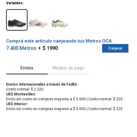
Variantes:
Comprá este artículo canjeando tus Metros OCA
7.400 Metros
$ 1990
Canjear
Envíos
Medios de pago
Envíos internacionales a través de FedEx:
Costo normal: $ 2.220.
¡Sumate a la forma más ágil de
UES Montevideo:
comprar!
Envío sin costo en compras mayores a $ 5.000 | Costo normal: $ 220.
Comprá en 3 cuotas sin recargo o hasta en
UES Interior:
12 cuotas * ¡Solo con tu cédula!
Envío sin costo en compras mayores a $ 5.000 | Costo normal: $ 220.
* sujeto aprobación crediticia.
Verifica si estás calificado para comprar
Comprá ahora y Pagá
con Pago Después:
Después, hasta en 12
Estás calificado para comprar usando Pago
Cédula de identidad
cuotas y sin tocar tu
Después.