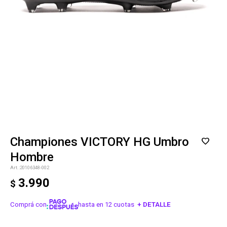
Championes VICTORY HG Umbro
Hombre
20106348-002
3.990
$
Comprá con
hasta en 12 cuotas
+ DETALLE
¡ME INTERESA!