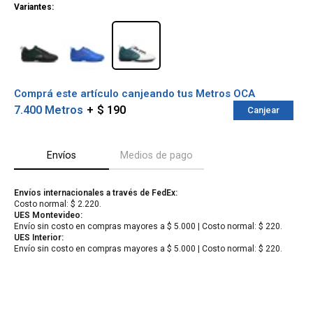
Variantes:
Comprá este artículo canjeando tus Metros OCA
7.400 Metros
$ 190
Canjear
Envíos
Medios de pago
Envíos internacionales a través de FedEx:
Costo normal: $ 2.220.
¡Sumate a la forma más ágil de
UES Montevideo:
comprar!
Envío sin costo en compras mayores a $ 5.000 | Costo normal: $ 220.
Comprá en 3 cuotas sin recargo o hasta en
UES Interior:
12 cuotas * ¡Solo con tu cédula!
Envío sin costo en compras mayores a $ 5.000 | Costo normal: $ 220.
* sujeto aprobación crediticia.
Verifica si estás calificado para comprar
Comprá ahora y Pagá
con Pago Después:
Después, hasta en 12
Estás calificado para comprar usando Pago
Cédula de identidad
cuotas y sin tocar tu
Después.