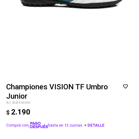
Championes VISION TF Umbro
Junior
20203766-09O
2.190
$
Comprá con
hasta en 12 cuotas
+ DETALLE
¡ME INTERESA!