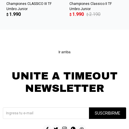
Championes CLASSICO III TF
Championes Classico II TF
Umbro Junior
Umbro Junior
1.990
1.990
2.190
$
$
$
Ir arriba
UNITE A TIMEOUT
NEWSLETTER
¡Suscribite y recibí todas nuestras novedades!
SUSCRIBIRME




