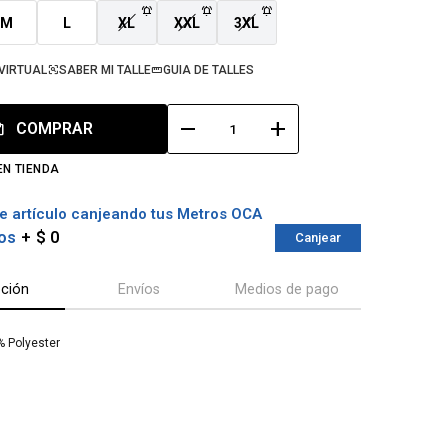
M
L
XL
XXL
3XL
VIRTUAL
SABER MI TALLE
GUIA DE TALLES
remove
add
COMPRAR
EN TIENDA
e artículo canjeando tus Metros OCA
os
$ 0
Canjear
pción
Envíos
Medios de pago
% Polyester