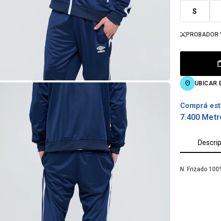
S
PROBADOR 
UBICAR 
Comprá est
7.400 Metr
Descri
N. Frizado 100