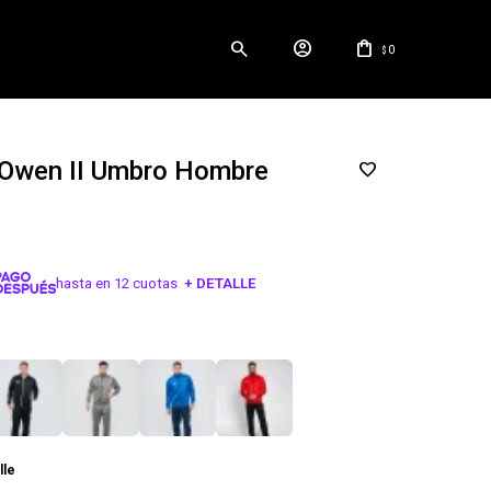
0
$
 Owen II Umbro Hombre
hasta en 12 cuotas
+ DETALLE
¡ME INTERESA!
lle