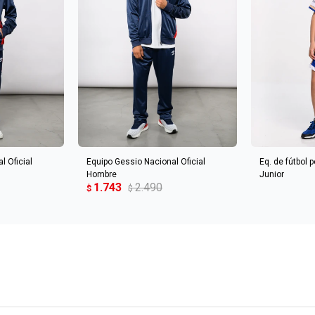
CARRITO
AGREGAR AL CARRITO
l Oficial
Equipo Gessio Nacional Oficial
Eq. de fútbol
Hombre
Junior
1.743
2.490
$
$