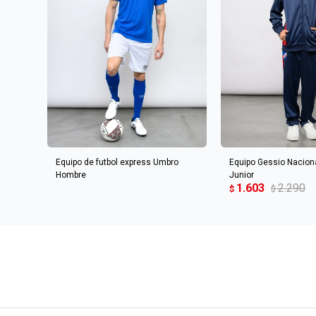
AGREGAR AL 
Equipo de futbol express Umbro
Equipo Gessio Naciona
Hombre
Junior
1.603
2.290
$
$