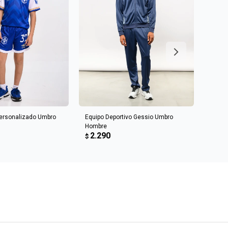
AGREGAR AL CARRITO
 personalizado Umbro
Equipo Deportivo Gessio Umbro
Equip
Hombre
Homb
2.290
$