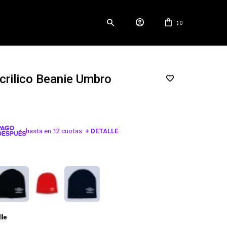
0
$
crilico Beanie Umbro
hasta en 12 cuotas
+ DETALLE
¡ME INTERESA!
lle