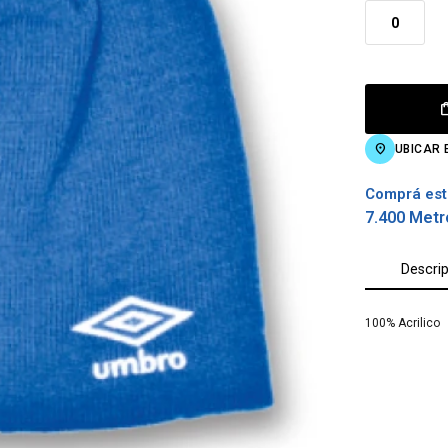
0
UBICAR 
Comprá est
7.400 Metr
Descri
100% Acrilico