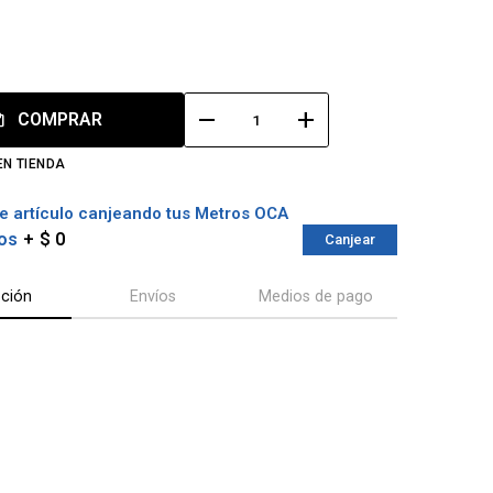
remove
add
COMPRAR
EN TIENDA
e artículo canjeando tus Metros OCA
os
$ 0
Canjear
pción
Envíos
Medios de pago