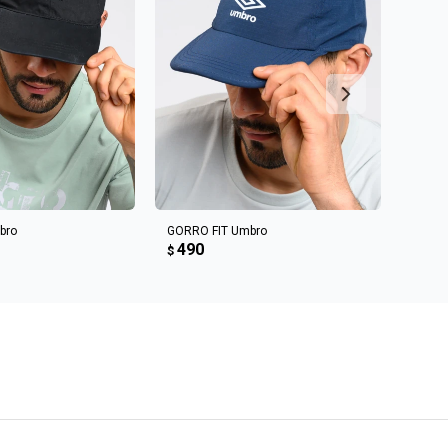
R AL CARRITO
AGREGAR AL CARRITO
bro
GORRO FIT Umbro
Gorro
490
49
$
$