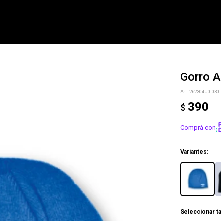
Gorro A
NOTIFICARME
262304U0-030
390
$
Comprá con
Variantes:
Seleccionar ta