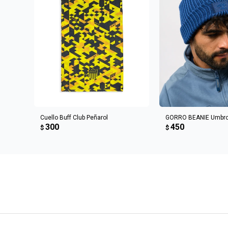
AGREGAR AL CARRITO
AGREGAR AL 
Cuello Buff Club Peñarol
GORRO BEANIE Umbr
300
450
$
$