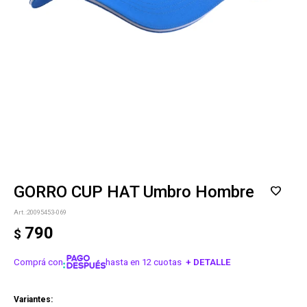
GORRO CUP HAT Umbro Hombre
20095453-069
790
$
Comprá con
hasta en 12 cuotas
+ DETALLE
¡ME INTERESA!
Variantes: