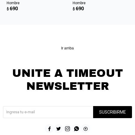
Hombre
Hombre
690
690
$
$
Ir arriba
UNITE A TIMEOUT
NEWSLETTER
¡Suscribite y recibí todas nuestras novedades!
SUSCRIBIRME




