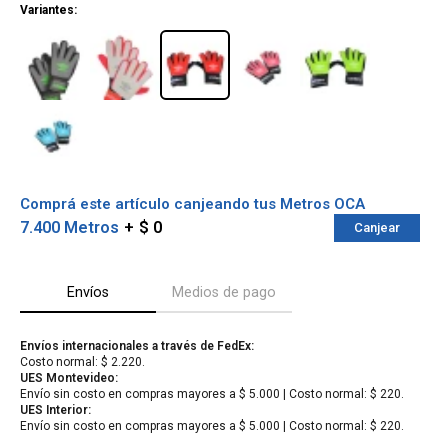
Variantes:
Comprá este artículo canjeando tus Metros OCA
7.400 Metros
$ 0
Canjear
Envíos
Medios de pago
¡Sumate a la forma más ágil de
Envíos internacionales a través de FedEx:
comprar!
Costo normal: $ 2.220.
Comprá en 3 cuotas sin recargo o hasta en
UES Montevideo:
12 cuotas * ¡Solo con tu cédula!
Envío sin costo en compras mayores a $ 5.000 | Costo normal: $ 220.
* sujeto aprobación crediticia.
UES Interior:
Verifica si estás calificado para comprar
Envío sin costo en compras mayores a $ 5.000 | Costo normal: $ 220.
Comprá ahora y Pagá
con Pago Después: