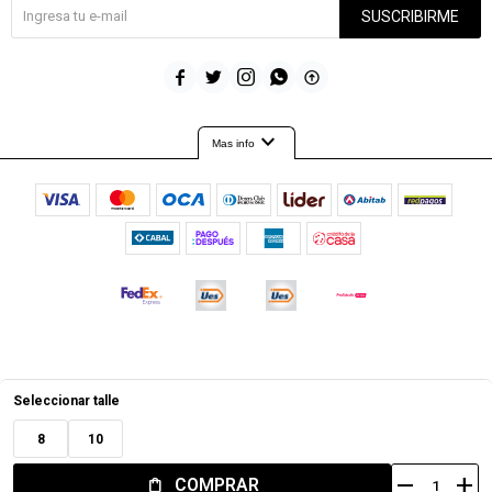
SUSCRIBIRME





expand_more
Mas info
© Copyright 2026 / Timeout
Seleccionar talle
8
10
remove
add
COMPRAR