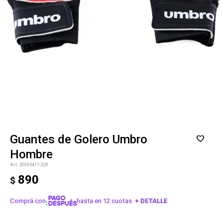
Guantes de Golero Umbro
Hombre
20095417-529
890
$
Comprá con
hasta en 12 cuotas
+ DETALLE
¡ME INTERESA!