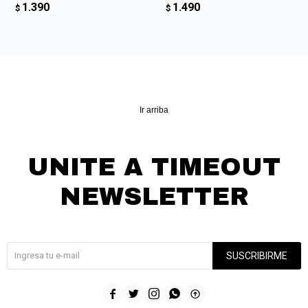
1.390
1.490
$
$
Ir arriba
UNITE A TIMEOUT
NEWSLETTER
¡Suscribite y recibí todas nuestras novedades!
SUSCRIBIRME




