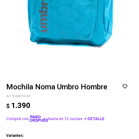
Mochila Noma Umbro Hombre
2UX00194-007
1.390
$
Comprá con
hasta en 12 cuotas
+ DETALLE
¡ME INTERESA!
Variantes: