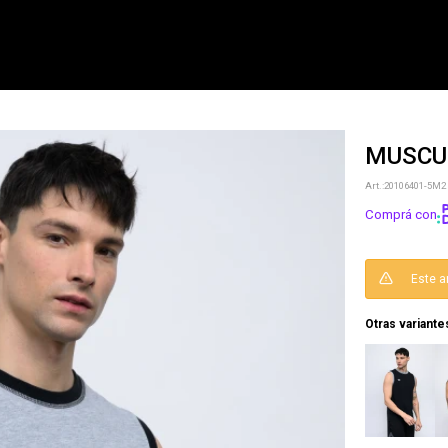
MUSCU
NOTIFICARME
20106401-5M2
Comprá con
Este a
Otras variante