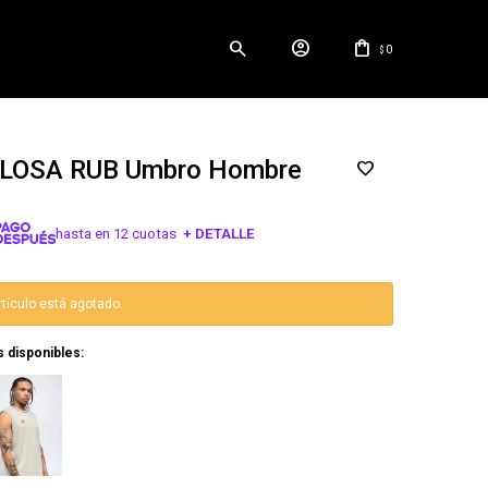
0
$
LOSA RUB Umbro Hombre
hasta en 12 cuotas
+ DETALLE
¡ME INTERESA!
rtículo está agotado.
s disponibles: