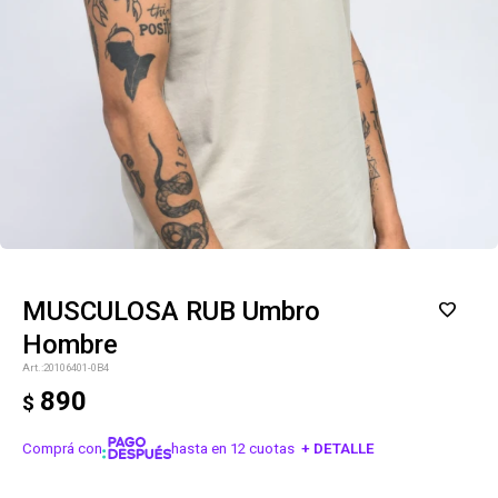
MUSCULOSA RUB Umbro
Hombre
20106401-0B4
890
$
Comprá con
hasta en 12 cuotas
+ DETALLE
¡ME INTERESA!