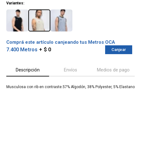
Variantes:
Comprá este artículo canjeando tus Metros OCA
7.400 Metros
$ 0
Canjear
Descripción
Envíos
Medios de pago
Musculosa con rib en contraste.57% Algodón, 38% Polyester, 5% Elastano
¡Sumate a la forma más ágil de
comprar!
Comprá en 3 cuotas sin recargo o hasta en
12 cuotas * ¡Solo con tu cédula!
* sujeto aprobación crediticia.
Verifica si estás calificado para comprar
Comprá ahora y Pagá
con Pago Después:
Después, hasta en 12
Estás calificado para comprar usando Pago
Cédula de identidad
cuotas y sin tocar tu
Después.