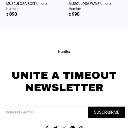
MUSCULOSA BOLT Umbro
MUSCULOSA WAVE Umbro
Hombre
Hombre
890
990
$
$
Ir arriba
UNITE A TIMEOUT
NEWSLETTER
¡Suscribite y recibí todas nuestras novedades!
SUSCRIBIRME




