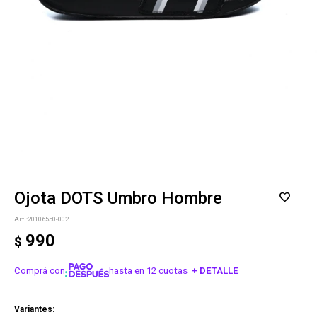
Ojota DOTS Umbro Hombre
20106550-002
990
$
Comprá con
hasta en 12 cuotas
+ DETALLE
¡ME INTERESA!
Variantes: