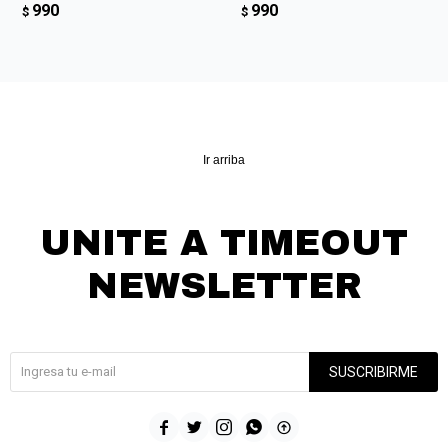
990
990
$
$
Ir arriba
UNITE A TIMEOUT
NEWSLETTER
¡Suscribite y recibí todas nuestras novedades!
SUSCRIBIRME




