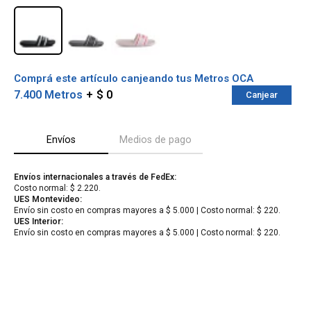
Comprá este artículo canjeando tus Metros OCA
7.400 Metros
$ 0
Canjear
Envíos
Medios de pago
Envíos internacionales a través de FedEx:
Costo normal: $ 2.220.
¡Sumate a la forma más ágil de
UES Montevideo:
Envío sin costo en compras mayores a $ 5.000 | Costo normal: $ 220.
comprar!
UES Interior:
Comprá en 3 cuotas sin recargo o hasta en
Envío sin costo en compras mayores a $ 5.000 | Costo normal: $ 220.
12 cuotas * ¡Solo con tu cédula!
* sujeto aprobación crediticia.
Verifica si estás calificado para comprar
Comprá ahora y Pagá
con Pago Después:
Después, hasta en 12
Estás calificado para comprar usando Pago
Cédula de identidad
cuotas y sin tocar tu
Después.
Ups!