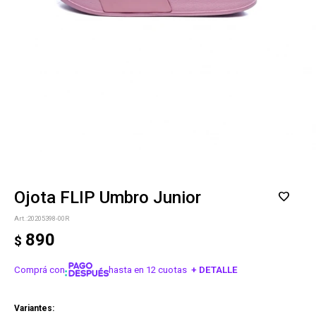
Ojota FLIP Umbro Junior
20205398-00R
890
$
Comprá con
hasta en 12 cuotas
+ DETALLE
¡ME INTERESA!
Variantes: