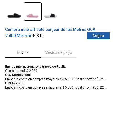
Comprá este artículo canjeando tus Metros OCA
7.400 Metros
$ 0
Canjear
Envíos
Medios de pago
Envíos internacionales a través de FedEx:
Costo normal: $ 2.220.
¡Sumate a la forma más ágil de
UES Montevideo:
Envío sin costo en compras mayores a $ 5.000 | Costo normal: $ 220.
comprar!
UES Interior:
Comprá en 3 cuotas sin recargo o hasta en
Envío sin costo en compras mayores a $ 5.000 | Costo normal: $ 220.
12 cuotas * ¡Solo con tu cédula!
* sujeto aprobación crediticia.
Verifica si estás calificado para comprar
Comprá ahora y Pagá
con Pago Después:
Después, hasta en 12
Estás calificado para comprar usando Pago
Cédula de identidad
cuotas y sin tocar tu
Después.
Ups!