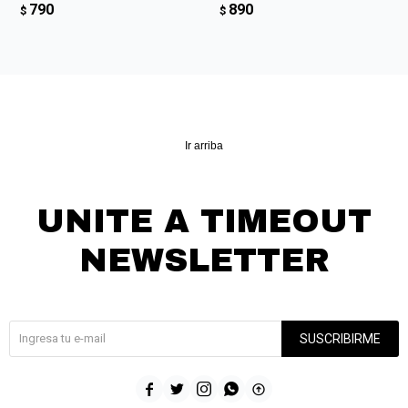
790
890
$
$
Ir arriba
UNITE A TIMEOUT
NEWSLETTER
¡Suscribite y recibí todas nuestras novedades!
SUSCRIBIRME




