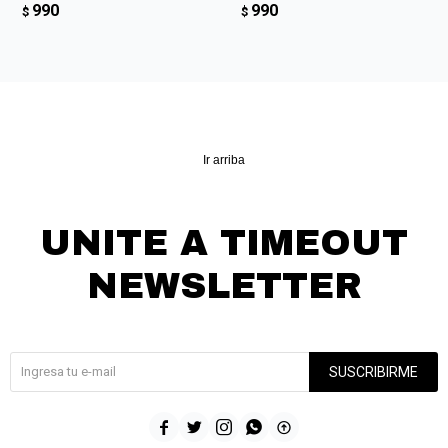
990
990
$
$
Ir arriba
UNITE A TIMEOUT
NEWSLETTER
¡Suscribite y recibí todas nuestras novedades!
SUSCRIBIRME




