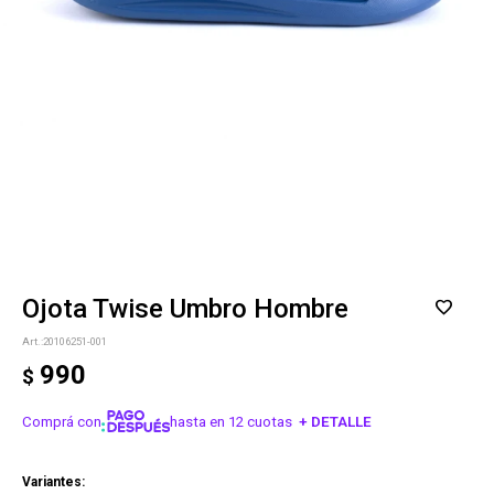
Ojota Twise Umbro Hombre
20106251-001
990
$
Comprá con
hasta en 12 cuotas
+ DETALLE
¡ME INTERESA!
Variantes: