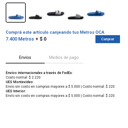
Comprá este artículo canjeando tus Metros OCA
7.400 Metros
$ 0
Canjear
Envíos
Medios de pago
Envíos internacionales a través de FedEx:
Costo normal: $ 2.220.
¡Sumate a la forma más ágil de
UES Montevideo:
Envío sin costo en compras mayores a $ 5.000 | Costo normal: $ 220.
comprar!
UES Interior:
Comprá en 3 cuotas sin recargo o hasta en
Envío sin costo en compras mayores a $ 5.000 | Costo normal: $ 220.
12 cuotas * ¡Solo con tu cédula!
* sujeto aprobación crediticia.
Verifica si estás calificado para comprar
Comprá ahora y Pagá
con Pago Después:
Después, hasta en 12
Estás calificado para comprar usando Pago
Cédula de identidad
cuotas y sin tocar tu
Después.
Ups!