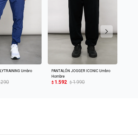
R AL CARRITO
AGREGAR AL CARRITO
LYTRAINING Umbro
PANTALÓN JOGGER ICONIC Umbro
Pantal
Hombre
Junio
.290
1.592
1.990
1.6
$
$
$