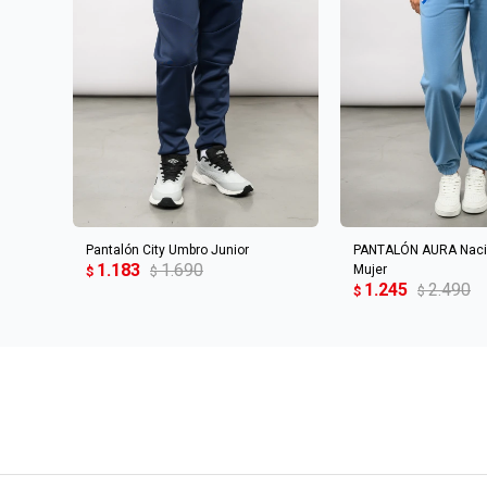
AGREGAR AL CARRITO
AGREGAR AL 
Pantalón City Umbro Junior
PANTALÓN AURA Nacio
1.183
1.690
Mujer
$
$
1.245
2.490
$
$