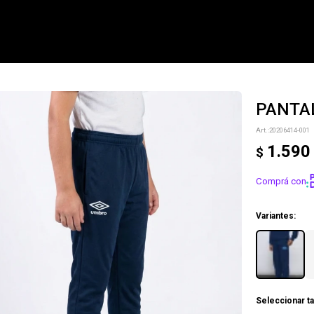
PANTAL
NOTIFICARME
20206414-001
1.590
$
Comprá con
Variantes:
Seleccionar ta