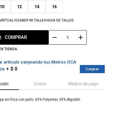
10
12
14
16
VIRTUAL
SABER MI TALLE
GUIA DE TALLES
remove
add
COMPRAR
EN TIENDA
e artículo canjeando tus Metros OCA
os
$ 0
Canjear
pción
Envíos
Medios de pago
lpa sin friza con puño. 65% Polyester, 35% Algodón