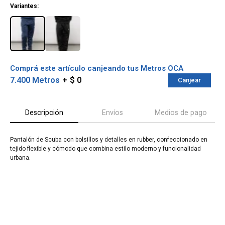
Variantes:
Comprá este artículo canjeando tus Metros OCA
7.400 Metros
$ 0
Canjear
Descripción
Envíos
Medios de pago
Pantalón de Scuba con bolsillos y detalles en rubber, confeccionado en
tejido flexible y cómodo que combina estilo moderno y funcionalidad
¡Sumate a la forma más ágil de
urbana.
comprar!
Comprá en 3 cuotas sin recargo o hasta en
12 cuotas * ¡Solo con tu cédula!
* sujeto aprobación crediticia.
Verifica si estás calificado para comprar
Comprá ahora y Pagá
con Pago Después:
Después, hasta en 12
Estás calificado para comprar usando Pago
Cédula de identidad
cuotas y sin tocar tu
Después.