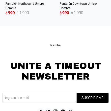
Pantalón Northbound Umbro
Pantalón Downtown Umbro
Hombre
Hombre
990
1.990
990
1.990
$
$
$
$
Ir arriba
UNITE A TIMEOUT
NEWSLETTER
¡Suscribite y recibí todas nuestras novedades!
SUSCRIBIRME