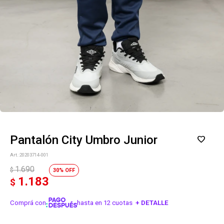
Pantalón City Umbro Junior
20203714-001
1.690
$
30
1.183
$
Comprá con
hasta en 12 cuotas
+ DETALLE
¡ME INTERESA!