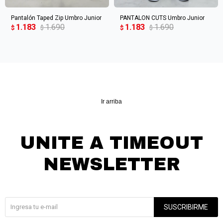
Pantalón Taped Zip Umbro Junior
PANTALON CUTS Umbro Junior
1.183
1.690
1.183
1.690
$
$
$
$
Ir arriba
UNITE A TIMEOUT
NEWSLETTER
¡Suscribite y recibí todas nuestras novedades!
SUSCRIBIRME