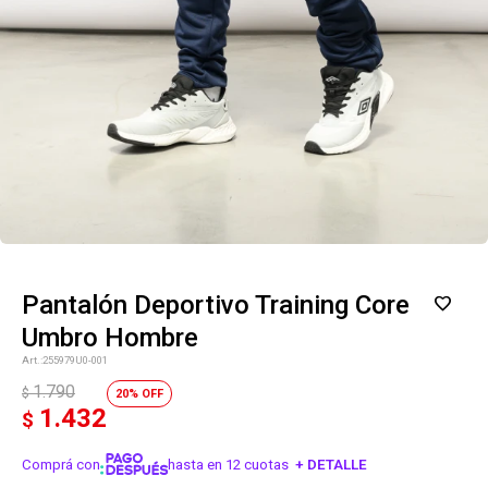
Pantalón Deportivo Training Core
Umbro Hombre
255979U0-001
1.790
$
20
1.432
$
Comprá con
hasta en 12 cuotas
+ DETALLE