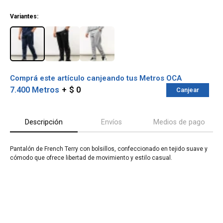
¡ME INTERESA!
Variantes:
Comprá este artículo canjeando tus Metros OCA
7.400 Metros
$ 0
Canjear
Descripción
Envíos
Medios de pago
Pantalón de French Terry con bolsillos, confeccionado en tejido suave y
¡Sumate a la forma más ágil de
cómodo que ofrece libertad de movimiento y estilo casual.
comprar!
Comprá en 3 cuotas sin recargo o hasta en
12 cuotas * ¡Solo con tu cédula!
* sujeto aprobación crediticia.
Verifica si estás calificado para comprar
Comprá ahora y Pagá
con Pago Después:
Después, hasta en 12
Estás calificado para comprar usando Pago
Cédula de identidad