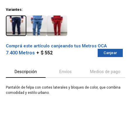
¡ME INTERESA!
Variantes:
Comprá este artículo canjeando tus Metros OCA
7.400 Metros
$ 552
Canjear
Descripción
Envíos
Medios de pago
Pantalón de felpa con cortes laterales y bloques de color, que combina
¡Sumate a la forma más ágil de
comodidad y estilo urbano.
comprar!
Comprá en 3 cuotas sin recargo o hasta en
12 cuotas * ¡Solo con tu cédula!
* sujeto aprobación crediticia.
Verifica si estás calificado para comprar
Comprá ahora y Pagá
con Pago Después:
Después, hasta en 12
Estás calificado para comprar usando Pago
Cédula de identidad