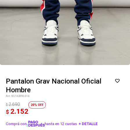
Pantalon Grav Nacional Oficial
Hombre
NU143090-014
2.690
$
20
2.152
$
Comprá con
hasta en 12 cuotas
+ DETALLE