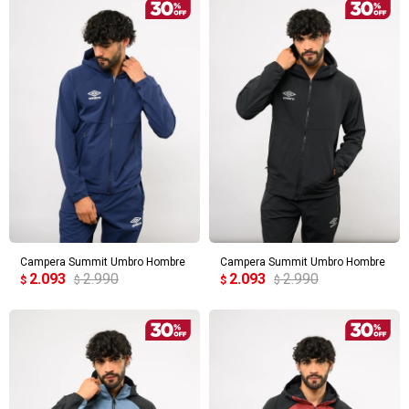
Campera Summit Umbro Hombre
Campera Summit Umbro Hombre
2.093
2.990
2.093
2.990
$
$
$
$
¡Sumate a la forma más ágil de
comprar!
Comprá en 3 cuotas sin recargo o hasta en
12 cuotas * ¡Solo con tu cédula!
* sujeto aprobación crediticia.
Verifica si estás calificado para comprar