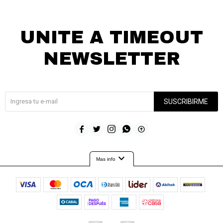
UNITE A TIMEOUT
NEWSLETTER
¡Suscribite y recibí todas nuestras novedades!
SUSCRIBIRME





expand_more
Mas info