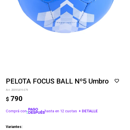
PELOTA FOCUS BALL Nº5 Umbro
20095419-079
790
$
Comprá con
hasta en 12 cuotas
+ DETALLE
¡ME INTERESA!
Variantes: