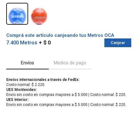
Comprá este artículo canjeando tus Metros OCA
7.400 Metros
$ 0
Canjear
Envíos
Medios de pago
Envíos internacionales a través de FedEx:
Costo normal: $ 2.220.
¡Sumate a la forma más ágil de
UES Montevideo:
Envío sin costo en compras mayores a $ 5.000 | Costo normal: $ 220.
comprar!
UES Interior:
Comprá en 3 cuotas sin recargo o hasta en
Envío sin costo en compras mayores a $ 5.000 | Costo normal: $ 220.
12 cuotas * ¡Solo con tu cédula!
* sujeto aprobación crediticia.
Verifica si estás calificado para comprar
Comprá ahora y Pagá
con Pago Después:
Después, hasta en 12
Estás calificado para comprar usando Pago
Cédula de identidad
cuotas y sin tocar tu
Después.
Ups!