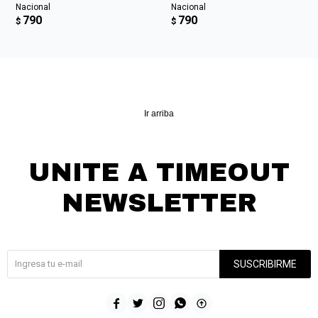
Nacional
Nacional
790
790
$
$
Ir arriba
UNITE A TIMEOUT
NEWSLETTER
¡Suscribite y recibí todas nuestras novedades!
SUSCRIBIRME




