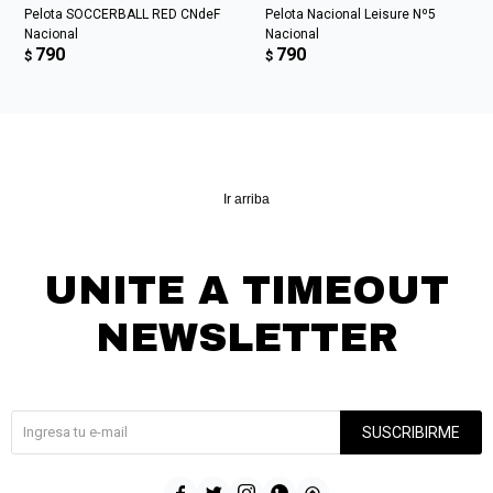
Pelota SOCCERBALL RED CNdeF
Pelota Nacional Leisure Nº5
Nacional
Nacional
790
790
$
$
Ir arriba
UNITE A TIMEOUT
NEWSLETTER
¡Suscribite y recibí todas nuestras novedades!
SUSCRIBIRME




