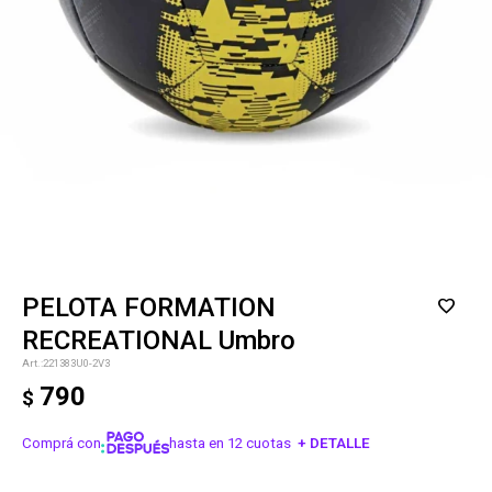
PELOTA FORMATION
RECREATIONAL Umbro
221383U0-2V3
790
$
Comprá con
hasta en 12 cuotas
+ DETALLE
¡ME INTERESA!