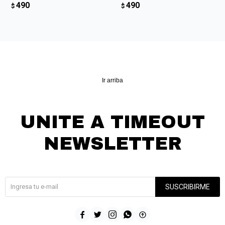
490
490
$
$
Ir arriba
UNITE A TIMEOUT
NEWSLETTER
¡Suscribite y recibí todas nuestras novedades!
SUSCRIBIRME




