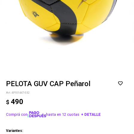
PELOTA GUV CAP Peñarol
4P101447-032
490
$
Comprá con
hasta en 12 cuotas
+ DETALLE
¡ME INTERESA!
Variantes: