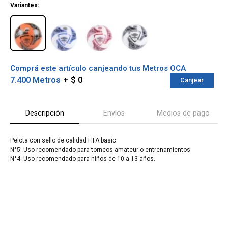
Variantes:
Comprá este artículo canjeando tus Metros OCA
7.400 Metros
$ 0
Canjear
Descripción
Envíos
Medios de pago
Pelota con sello de calidad FIFA basic.
N°5: Uso recomendado para torneos amateur o entrenamientos
¡Sumate a la forma más ágil de
N°4: Uso recomendado para niños de 10 a 13 años.
comprar!
Comprá en 3 cuotas sin recargo o hasta en
12 cuotas * ¡Solo con tu cédula!
* sujeto aprobación crediticia.
Verifica si estás calificado para comprar
Comprá ahora y Pagá
con Pago Después:
Después, hasta en 12
Estás calificado para comprar usando Pago
Cédula de identidad
cuotas y sin tocar tu
Después.