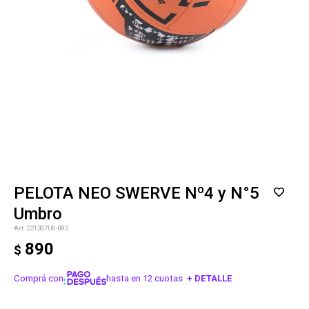
PELOTA NEO SWERVE Nº4 y N°5
Umbro
221307U0-082
890
$
Comprá con
hasta en 12 cuotas
+ DETALLE
¡ME INTERESA!