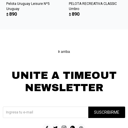
Pelota Uruguay Leisure Nº5
PELOTA RECREATIVA CLASSIC
Uruguay
Umbro
890
890
$
$
Ir arriba
UNITE A TIMEOUT
NEWSLETTER
¡Suscribite y recibí todas nuestras novedades!
SUSCRIBIRME




