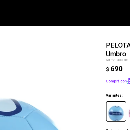
PELOT
Umbro
NOTIFICARME
221339U0-061
690
$
Comprá con
Variantes: