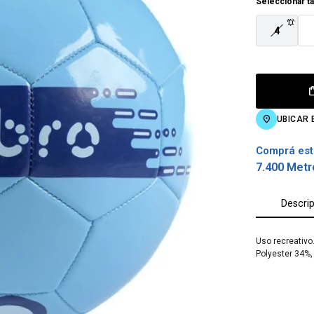
Seleccionar ta
4
UBICAR 
Comprá est
7.400 Metr
Descri
Uso recreativo
Polyester 34%,