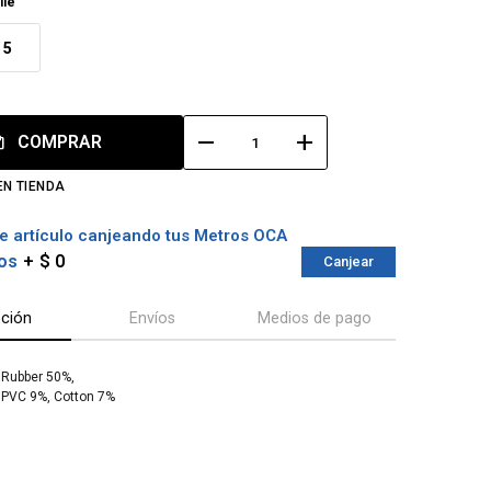
lle
5
remove
add
COMPRAR
EN TIENDA
e artículo canjeando tus Metros OCA
os
$ 0
Canjear
pción
Envíos
Medios de pago
.Rubber 50%,
 PVC 9%, Cotton 7%