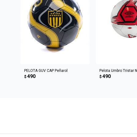
AGREGAR AL CARRITO
AGREGAR AL 
PELOTA GUV CAP Peñarol
Pelota Umbro Tristar 
490
490
$
$