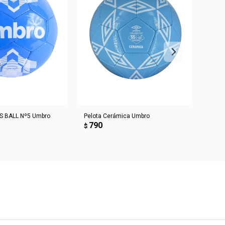
R AL CARRITO
AGREGAR AL CARRITO
S BALL Nº5 Umbro
Pelota Cerámica Umbro
PELO
790
RECRE
$
79
$