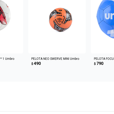
CARRITO
AGREGAR AL CARRITO
AGREGA
Nº 1 Umbro
PELOTA NEO SWERVE MINI Umbro
PELOTA FOCU
490
790
$
$