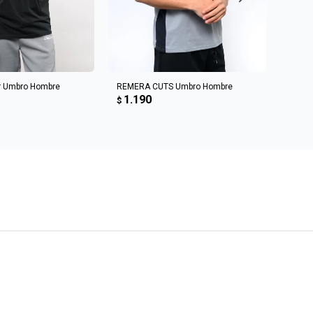
R AL CARRITO
AGREGAR AL CARRITO
r Umbro Hombre
REMERA CUTS Umbro Hombre
Sweat 
1.190
1.6
$
$