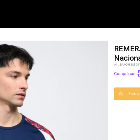
REMERA
Naciona
NOTIFICARME
NU90988M-00
Comprá con
Este a