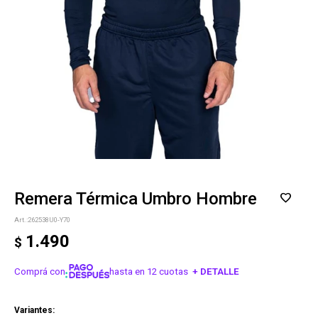
Remera Térmica Umbro Hombre
262538U0-Y70
1.490
$
Comprá con
hasta en 12 cuotas
+ DETALLE
¡ME INTERESA!
Variantes: