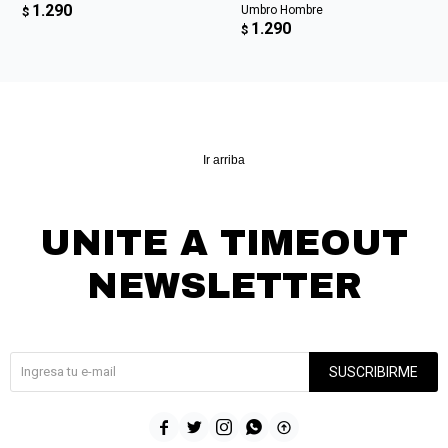
1.290
Umbro Hombre
$
1.290
$
Ir arriba
UNITE A TIMEOUT
NEWSLETTER
¡Suscribite y recibí todas nuestras novedades!
SUSCRIBIRME




