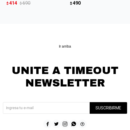
414
690
490
$
$
$
Ir arriba
UNITE A TIMEOUT
NEWSLETTER
¡Suscribite y recibí todas nuestras novedades!
SUSCRIBIRME




