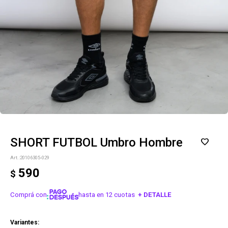
SHORT FUTBOL Umbro Hombre
20106305-029
590
$
Comprá con
hasta en 12 cuotas
+ DETALLE
¡ME INTERESA!
Variantes: