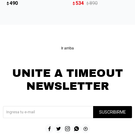
490
534
890
$
$
$
Ir arriba
UNITE A TIMEOUT
NEWSLETTER
¡Suscribite y recibí todas nuestras novedades!
SUSCRIBIRME




