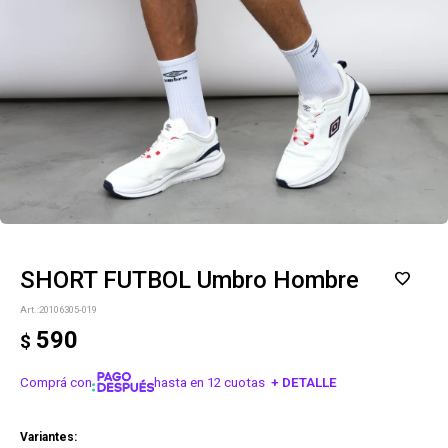
SHORT FUTBOL Umbro Hombre
20106305-019
590
$
Comprá con
hasta en 12 cuotas
+ DETALLE
¡ME INTERESA!
Variantes: