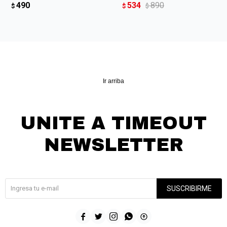
490
534
890
$
$
$
Ir arriba
UNITE A TIMEOUT
NEWSLETTER
¡Suscribite y recibí todas nuestras novedades!
SUSCRIBIRME




