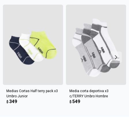
Elegí tus productos preferidos
Fecha de nacimiento
Elegís Pago Después como metodo de pago
* sujeto a aprobación crediticia. El monto disponible
Día
Mes
Año
puede variar por comercio
Continuar
Medias Cortas Half terry pack x3
Media corta deportiva x3
Umbro Junior
c/TERRY Umbro Hombre
349
549
$
$