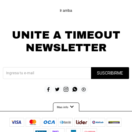
Ir arriba
UNITE A TIMEOUT
NEWSLETTER
¡Suscribite y recibí todas nuestras novedades!
SUSCRIBIRME





expand_more
Mas info