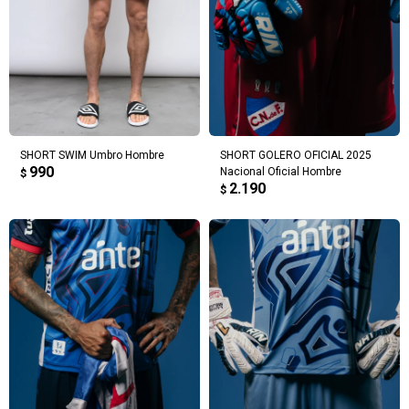
SHORT SWIM Umbro Hombre
SHORT GOLERO OFICIAL 2025
990
Nacional Oficial Hombre
$
2.190
$