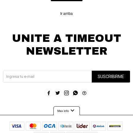
Ir arriba
UNITE A TIMEOUT
NEWSLETTER
¡Suscribite y recibí todas nuestras novedades!
SUSCRIBIRME





expand_more
Mas info