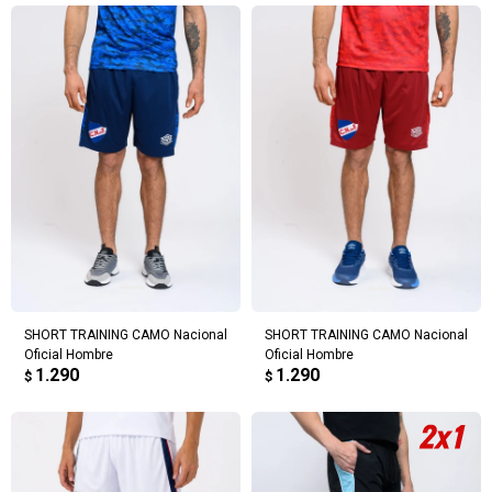
SHORT TRAINING CAMO Nacional
SHORT TRAINING CAMO Nacional
Oficial Hombre
Oficial Hombre
1.290
1.290
$
$
¡Sumate a la forma más ágil de
comprar!
Comprá en 3 cuotas sin recargo o hasta en
12 cuotas * ¡Solo con tu cédula!