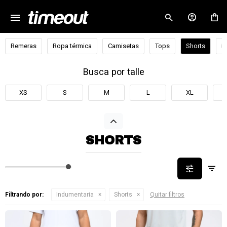
menu
close
Remeras
Ropa térmica
Camisetas
Tops
Shorts
B
Busca por talle
XS
S
M
L
XL
SHORTS
Filtrando por:
Indumentaria
Shorts
Quitar filtros