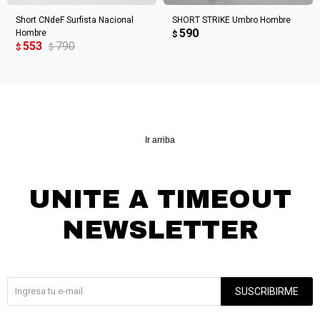
Short CNdeF Surfista Nacional
SHORT STRIKE Umbro Hombre
590
Hombre
$
553
790
$
$
Ir arriba
UNITE A TIMEOUT
NEWSLETTER
¡Suscribite y recibí todas nuestras novedades!
SUSCRIBIRME