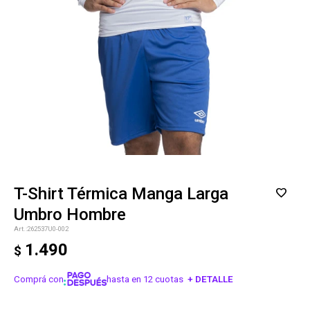
T-Shirt Térmica Manga Larga
Umbro Hombre
262537U0-002
1.490
$
Comprá con
hasta en 12 cuotas
+ DETALLE
¡ME INTERESA!