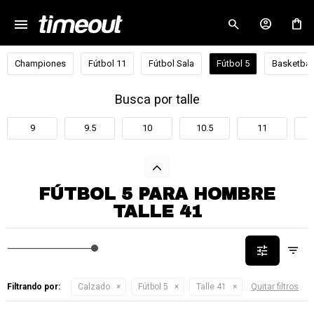
menu
close
Championes
Fútbol 11
Fútbol Sala
Fútbol 5
Basketbal
Busca por talle
9
9.5
10
10.5
11
FÚTBOL 5 PARA HOMBRE
TALLE 41
Filtrando por:
Calzado
Fútbol 5
Talle 41
Quitar filtros