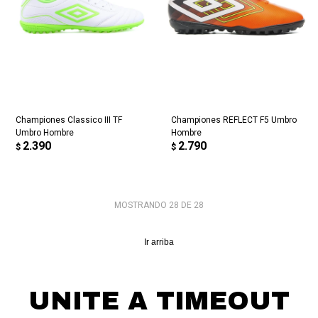
Championes Classico III TF
Championes REFLECT F5 Umbro
Umbro Hombre
Hombre
2.390
2.790
$
$
MOSTRANDO
28
DE
28
Ir arriba
UNITE A TIMEOUT