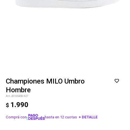
Championes MILO Umbro
Hombre
20106458-927
1.990
$
Comprá con
hasta en 12 cuotas
+ DETALLE
¡ME INTERESA!