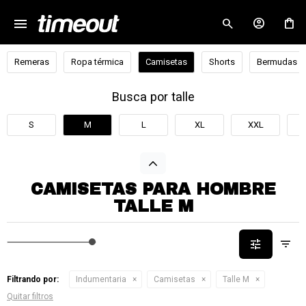
menu
close
Remeras
Ropa térmica
Camisetas
Shorts
Bermudas
Busca por talle
S
M
L
XL
XXL
CAMISETAS PARA HOMBRE
TALLE M
Filtrando por:
Indumentaria
Camisetas
Talle M
Quitar filtros