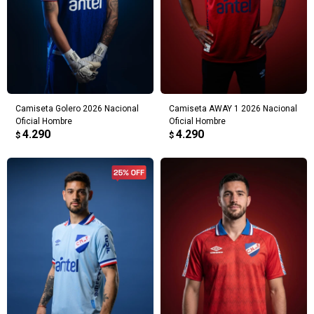
Camiseta Golero 2026 Nacional
Camiseta AWAY 1 2026 Nacional
Oficial Hombre
Oficial Hombre
4.290
4.290
$
$
¡Sumate a la forma más ágil de
comprar!
Comprá en 3 cuotas sin recargo o hasta en
12 cuotas * ¡Solo con tu cédula!
* sujeto aprobación crediticia.