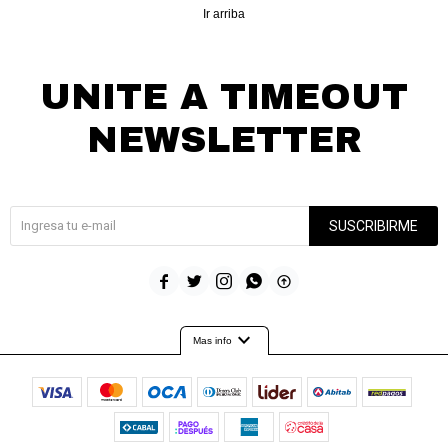
Ir arriba
UNITE A TIMEOUT
NEWSLETTER
¡Suscribite y recibí todas nuestras novedades!
SUSCRIBIRME





expand_more
Mas info