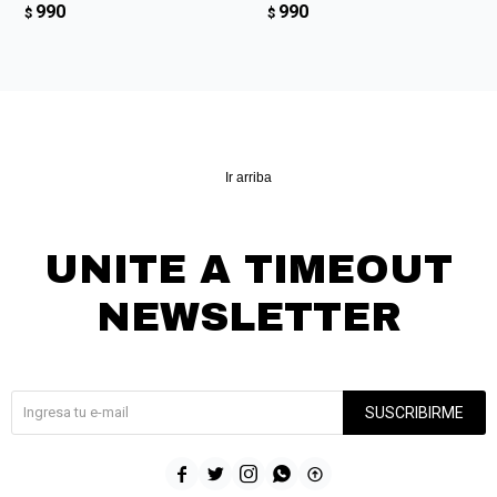
990
990
$
$
Ir arriba
UNITE A TIMEOUT
NEWSLETTER
¡Suscribite y recibí todas nuestras novedades!
SUSCRIBIRME




