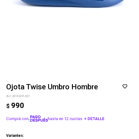
Ojota Twise Umbro Hombre
20106251-001
990
$
Comprá con
hasta en 12 cuotas
+ DETALLE
¡ME INTERESA!
Variantes: