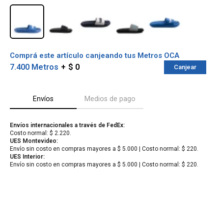
Comprá este artículo canjeando tus Metros OCA
7.400 Metros
$ 0
Canjear
Envíos
Medios de pago
Envíos internacionales a través de FedEx:
Costo normal: $ 2.220.
¡Sumate a la forma más ágil de
UES Montevideo:
Envío sin costo en compras mayores a $ 5.000 | Costo normal: $ 220.
comprar!
UES Interior:
Comprá en 3 cuotas sin recargo o hasta en
Envío sin costo en compras mayores a $ 5.000 | Costo normal: $ 220.
12 cuotas * ¡Solo con tu cédula!
* sujeto aprobación crediticia.
Verifica si estás calificado para comprar
Comprá ahora y Pagá
con Pago Después:
Después, hasta en 12
Estás calificado para comprar usando Pago
Cédula de identidad
cuotas y sin tocar tu
Después.
Ups!