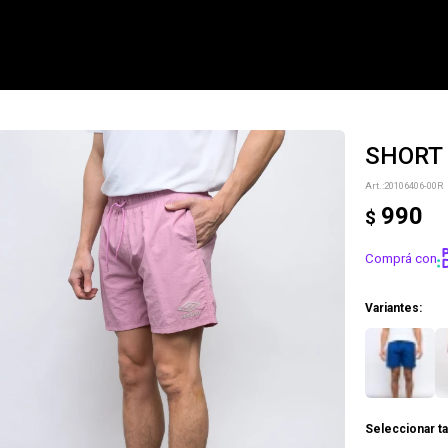
SHORT 
NOTIFICARME
20106406-00R
990
$
Comprá con
Variantes:
Seleccionar ta