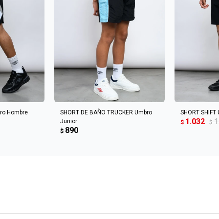
CARRITO
AGREGAR AL CARRITO
AGREGA
ro Hombre
SHORT DE BAÑO TRUCKER Umbro
SHORT SHIFT 
1.032
1
Junior
$
$
890
$