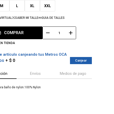
M
L
XL
XXL
VIRTUAL
SABER MI TALLE
GUIA DE TALLES
remove
add
COMPRAR
EN TIENDA
e artículo canjeando tus Metros OCA
os
$ 0
Canjear
pción
Envíos
Medios de pago
ara baño de nylon.100% Nylon