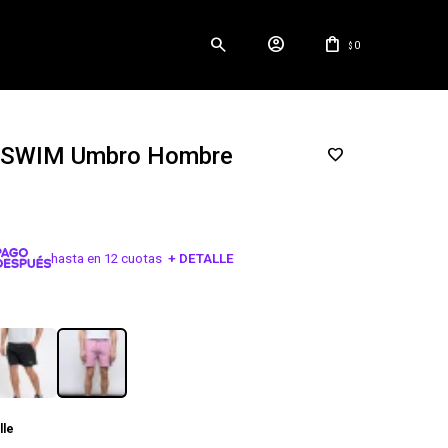
0
$
SWIM Umbro Hombre
hasta en 12 cuotas
+ DETALLE
¡ME INTERESA!
lle