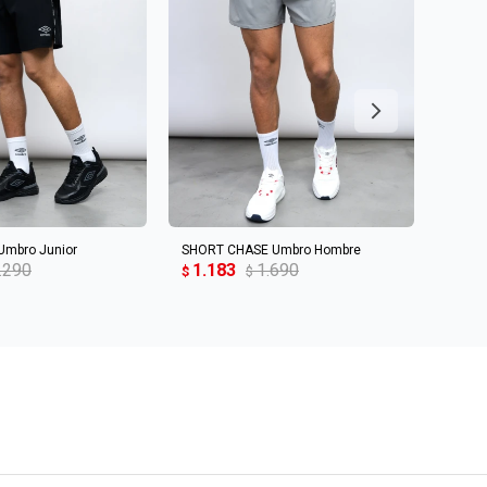
R AL CARRITO
AGREGAR AL CARRITO
Umbro Junior
SHORT CHASE Umbro Hombre
Short
.290
1.183
1.690
1.1
$
$
$