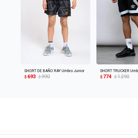
AGREGAR AL CARRITO
AGREGAR AL 
SHORT DE BAÑO RAY Umbro Junior
SHORT TRUCKER Umb
693
990
774
1.290
$
$
$
$