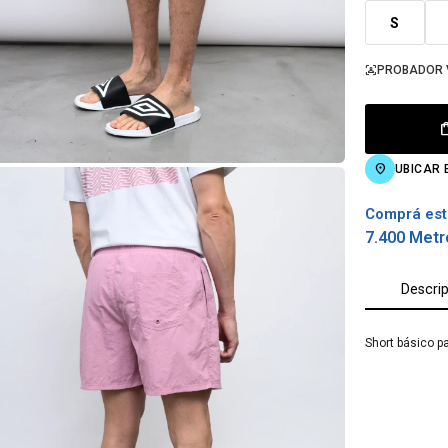
S
PROBADOR 
UBICAR 
Comprá est
7.400 Metr
Descri
Short básico p