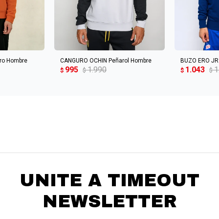
CARRITO
AGREGAR AL CARRITO
AGREGA
ro Hombre
CANGURO OCHIN Peñarol Hombre
BUZO ERO JR 
995
1.990
1.043
1
$
$
$
$
UNITE A TIMEOUT
NEWSLETTER