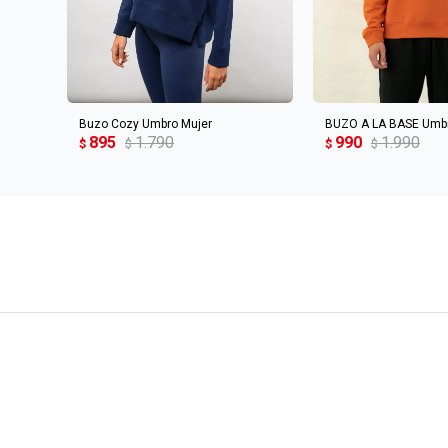
AGREGAR AL CARRITO
AGREGAR AL 
Buzo Cozy Umbro Mujer
BUZO A LA BASE Umb
895
1.790
990
1.990
$
$
$
$