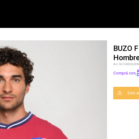
BUZO FL
Hombr
NOTIFICARME
NU143026-00
Comprá con
Este a