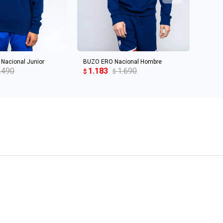
R AL CARRITO
AGREGAR AL CARRITO
Nacional Junior
BUZO ERO Nacional Hombre
BUZO 
.490
1.183
1.690
1.1
$
$
$