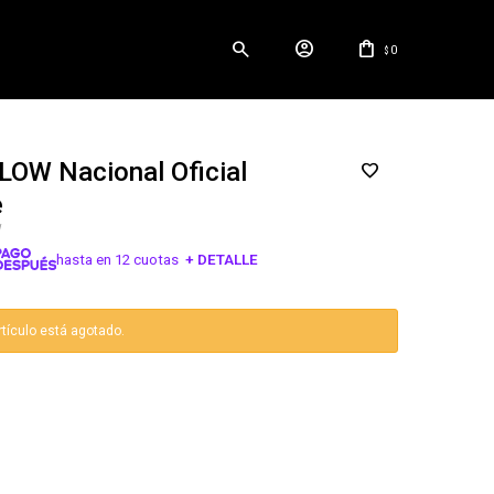
0
$
OW Nacional Oficial
e
W
hasta en 12 cuotas
+ DETALLE
¡ME INTERESA!
rtículo está agotado.